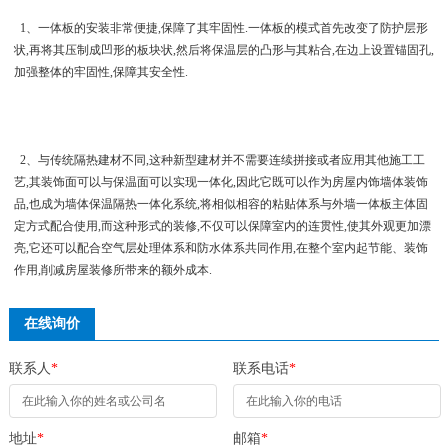
1、一体板的安装非常便捷,保障了其牢固性.一体板的模式首先改变了防护层形
状,再将其压制成凹形的板块状,然后将保温层的凸形与其粘合,在边上设置锚固孔,
加强整体的牢固性,保障其安全性.
2、与传统隔热建材不同,这种新型建材并不需要连续拼接或者应用其他施工工
艺,其装饰面可以与保温面可以实现一体化,因此它既可以作为房屋内饰墙体装饰
品,也成为墙体保温隔热一体化系统,将相似相容的粘贴体系与外墙一体板主体固
定方式配合使用,而这种形式的装修,不仅可以保障室内的连贯性,使其外观更加漂
亮,它还可以配合空气层处理体系和防水体系共同作用,在整个室内起节能、装饰
作用,削减房屋装修所带来的额外成本.
在线询价
联系人
*
联系电话
*
地址
*
邮箱
*