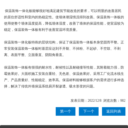
保温装饰一体化板能够很好地满足建筑节能改造的要求，可以明显的改善居民
的居住舒适性和室内的热稳定性。使墙体潮湿情况得到改善。保温装饰一体板的
使用使整个墙体温度提高，降低墙体湿度，改善了墙体的保温性能，使室温较为
稳定，保温装饰一体板有利于改善室温环境质量。
保温装饰一体化板特殊的层状结构，保证了保温装饰一体板本身坚固而平整。正
常安装保温装饰一体板时基层应达到不开裂、不掉粉、不起砂、不空鼓、不剥
离、表面平整、立面垂直、阴阳角垂直。
保温装饰一体板有很强的耐水性，耐候性以及耐碰撞等性能，其附着能力强，防
霉效果好。大面积施工安装自重轻、无色差、保温效果好。采用工厂化流水线生
产、产品质量好、性能稳定、效率高。保温材料能够根据客户的需求进行多种选
择，解决了传统外墙保温系统易开裂渗透、吸水形变的问题。
发表日期：2022/12/8 浏览次数：982
第一个
下一个
返回列表