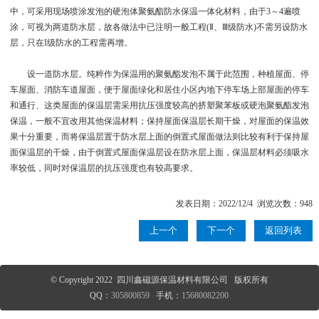
中，可采用现场喷涂发泡的硬泡体聚氨酯防水保温一体化材料，由于3～4遍喷
涂，可视为两道防水层，故各做法中已注明一般工程(Ⅱ、Ⅲ级防水)不需另设防水
层，只在I级防水的工程需再增。
设一道防水层。纯粹作为保温用的聚氨酯发泡不属于此范围，种植屋面、停
车屋面、消防车道屋面，便于屋面绿化和居住小区内地下停车场上部屋面的停车
和通行、这类屋面的保温层需采用抗压强度较高的挤塑聚苯板或硬泡聚氨酯发泡
保温，一般不宜改用其他保温材料；保持屋面保温层长期干燥，对屋面的保温效
果十分重要，而将保温层置于防水层上面的倒置式屋面做法则比较有利于保持屋
面保温层的干燥，由于倒置式屋面保温层设在防水层上面，保温层材料必须吸水
率较低，同时对保温层的抗压强度也有较高要求。
发表日期：2022/12/4 浏览次数：948
上一个
下一个
返回列表
© Copyright 2022 四川鑫磁源保温材料有限公司 版权所有
QQ：
305800859
手机：
15680082200